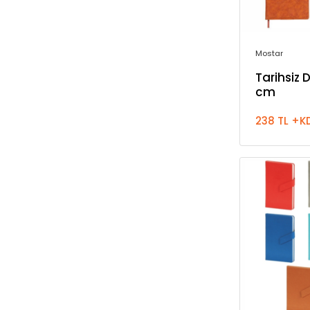
Mostar
Tarihsiz D
cm
238 TL +K