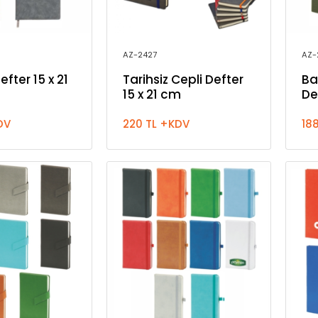
AZ-2427
AZ-
efter 15 x 21
Tarihsiz Cepli Defter
B
15 x 21 cm
De
DV
220 TL +KDV
18