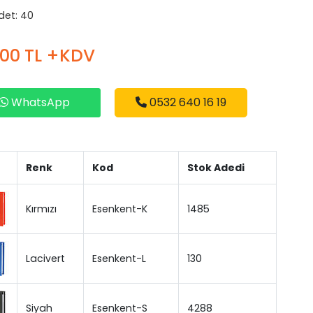
Adet: 40
,00 TL +KDV
WhatsApp
0532 640 16 19
Renk
Kod
Stok Adedi
Kırmızı
Esenkent-K
1485
Lacivert
Esenkent-L
130
Siyah
Esenkent-S
4288