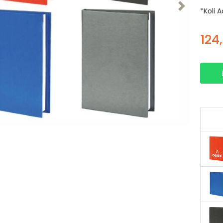
Next
*Koli 
124