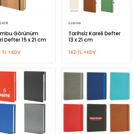
2428
Esenler
ambu Görünüm
Tarihsiz Kareli Defter
ri Defter 15 x 21 cm
13 x 21 cm
8 TL +KDV
142 TL +KDV