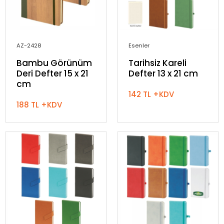
AZ-2428
Esenler
Bambu Görünüm
Tarihsiz Kareli
Deri Defter 15 x 21
Defter 13 x 21 cm
cm
142 TL +KDV
188 TL +KDV