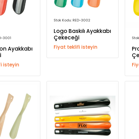
Stok Kodu: RED-3002
Logo Baskılı Ayakkabı
Çekeceği
ED-3001
Sto
Fiyat teklifi isteyin
on Ayakkabı
Pr
i
Çe
fi isteyin
Fiy