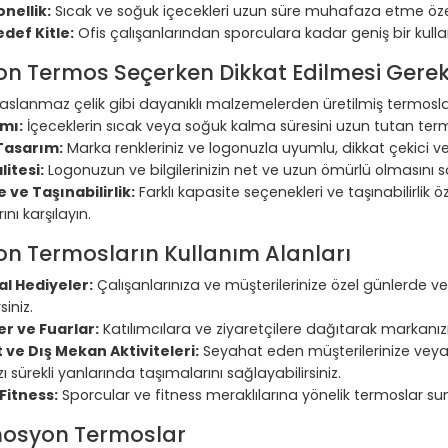
nellik:
Sıcak ve soğuk içecekleri uzun süre muhafaza etme özelliği
def Kitle:
Ofis çalışanlarından sporculara kadar geniş bir kullan
n Termos Seçerken Dikkat Edilmesi Gerek
aslanmaz çelik gibi dayanıklı malzemelerden üretilmiş termoslar
ımı:
İçeceklerin sıcak veya soğuk kalma süresini uzun tutan term
 Tasarım:
Marka renkleriniz ve logonuzla uyumlu, dikkat çekici ve
litesi:
Logonuzun ve bilgilerinizin net ve uzun ömürlü olmasını sağ
 ve Taşınabilirlik:
Farklı kapasite seçenekleri ve taşınabilirlik öz
ını karşılayın.
n Termosların Kullanım Alanları
l Hediyeler:
Çalışanlarınıza ve müşterilerinize özel günlerde v
siniz.
ler ve Fuarlar:
Katılımcılara ve ziyaretçilere dağıtarak markanızı ta
ve Dış Mekan Aktiviteleri:
Seyahat eden müşterilerinize veya
 sürekli yanlarında taşımalarını sağlayabilirsiniz.
Fitness:
Sporcular ve fitness meraklılarına yönelik termoslar sunar
osyon Termoslar