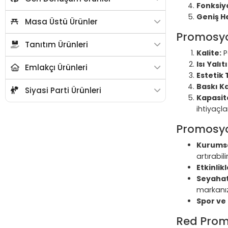
Fonksiyo
Geniş He
Masa Üstü Ürünler
Promosyo
Tanıtım Ürünleri
Kalite:
P
Isı Yalıt
Emlakçı Ürünleri
Estetik
Baskı Ka
Siyasi Parti Ürünleri
Kapasite
ihtiyaçlar
Promosyo
Kurumsa
artırabilir
Etkinlik
Seyahat 
markanızı
Spor ve 
Red Prom