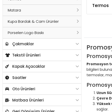
Termos
Matara
Kupa Bardak & Cam Ürünler
Porselen Logo Baskı
Çakmaklar
Promosy
Promosyo
Tekstil Ürünleri
Promosyon t
Kapak Açacaklar
bilgileri bulu
termoslar, mar
Saatler
Promosyo
Oto Ürünleri
Uzun Sür
Çevre D
Matbaa Ürünleri
Yüksek 
sağlar.
Geri Dönüşüm Ürünler