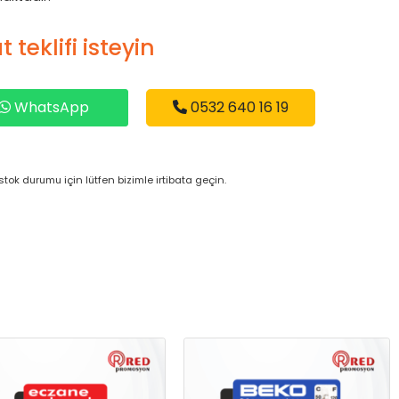
t teklifi isteyin
WhatsApp
0532 640 16 19
tok durumu için lütfen bizimle irtibata geçin.